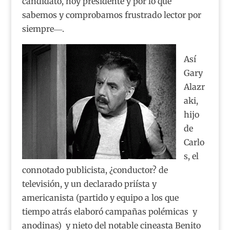
candidato, hoy presidente y por lo que
sabemos y comprobamos frustrado lector por
siempre―.
Así
Gary
Alazr
aki,
hijo
de
Carlo
s, el
connotado publicista, ¿conductor? de
televisión, y un declarado priísta y
americanista (partido y equipo a los que
tiempo atrás elaboró campañas polémicas y
anodinas) y nieto del notable cineasta Benito