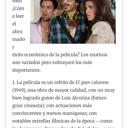
bien
¿Cóm
o leer
el
abru
mado
r
éxito económico de la película? Los motivos
son variados pero subrayaré los más
importantes:
1. La película es un refrito de
El gran calavera
(1949)
,
una obra de mayor calidad, con un muy
bien logrado guion de Luis Alcoriza (futuro
gran cineasta); con actuaciones más
convincentes y menos maniqueas; con
notables estrellas fílmicas de la época ―como