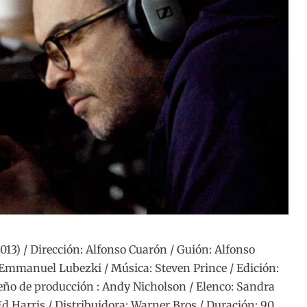
13) / Dirección: Alfonso Cuarón / Guión: Alfonso
 Emmanuel Lubezki / Música: Steven Prince / Edición:
eño de producción : Andy Nicholson / Elenco: Sandra
Ed Harris / Distribuidora: Warner Bros / Duración: 90