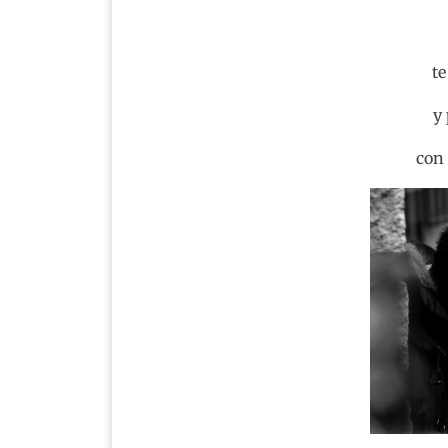
te
y
con 