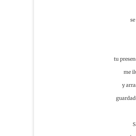
se
tu presen
me i
y arra
guardado
S