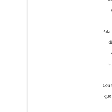
Pala
d
s
Con 
que