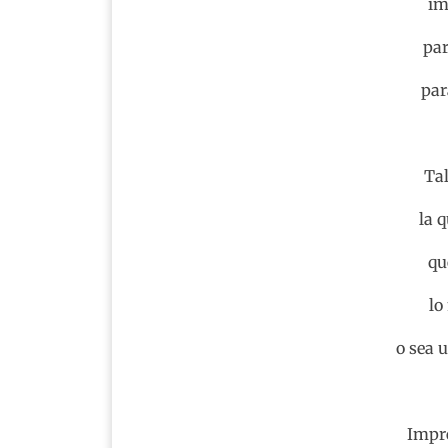
im
par
par
Tal
la 
qu
lo
o sea 
Impre