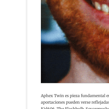
Aphex Twin es pieza fundamental en
aportaciones pueden verse reflejada
Kid606, The Flashbulb, Squarepushe