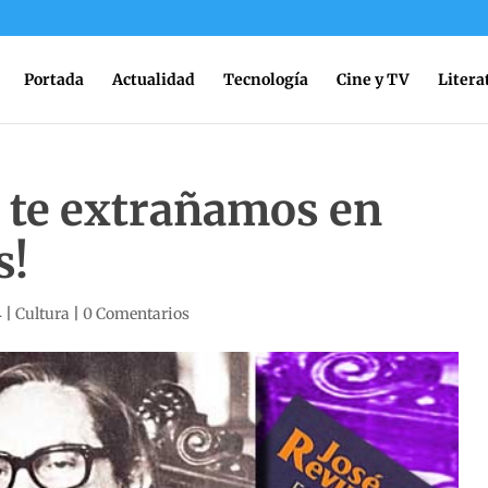
Portada
Actualidad
Tecnología
Cine y TV
Litera
o te extrañamos en
s!
4
|
Cultura
|
0 Comentarios