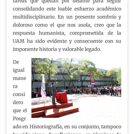
tareas que quedan por delante para seguir
consolidando este loable esfuerzo académico
multidisciplinario. En un presente sombrío y
doloroso como el que nos asola, creo que la
respuesta humanista, comprometida de la
UAM ha sido evidente y consecuente con su
imponente historia y valorable legado.
De
igual
mane
ra
consi
dero
que el
Posgr
ado en Historiografía, en su conjunto, tampoco