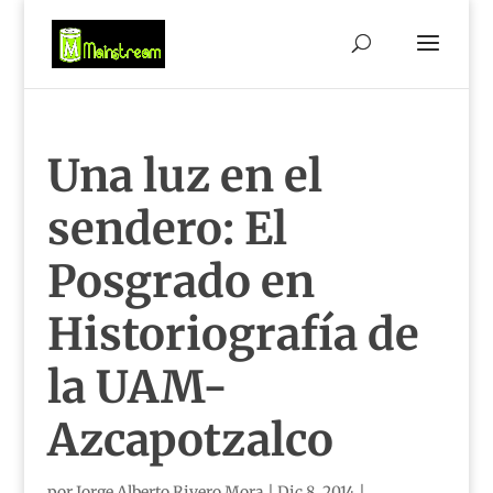
Una luz en el
sendero: El
Posgrado en
Historiografía de
la UAM-
Azcapotzalco
por
Jorge Alberto Rivero Mora
|
Dic 8, 2014
|