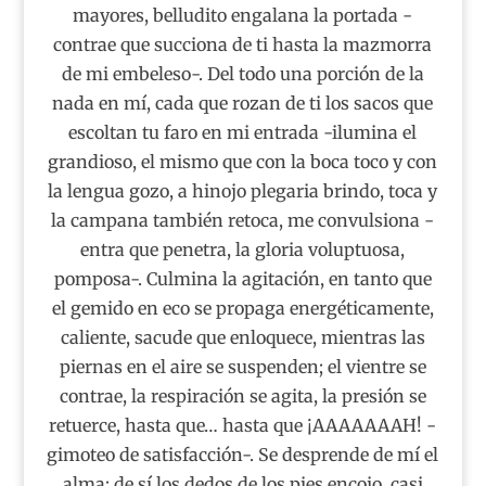
mayores, belludito engalana la portada -
contrae que succiona de ti hasta la mazmorra
de mi embeleso-. Del todo una porción de la
nada en mí, cada que rozan de ti los sacos que
escoltan tu faro en mi entrada -ilumina el
grandioso, el mismo que con la boca toco y con
la lengua gozo, a hinojo plegaria brindo, toca y
la campana también retoca, me convulsiona -
entra que penetra, la gloria voluptuosa,
pomposa-. Culmina la agitación, en tanto que
el gemido en eco se propaga energéticamente,
caliente, sacude que enloquece, mientras las
piernas en el aire se suspenden; el vientre se
contrae, la respiración se agita, la presión se
retuerce, hasta que… hasta que ¡AAAAAAAH! -
gimoteo de satisfacción-. Se desprende de mí el
alma; de sí los dedos de los pies encojo, casi