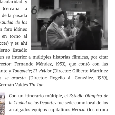
tacularidad y
a (cercana a
s de la pasada
 Ciudad de los
 foro idóneo
a en torno al
ccer) y es ahí
erno Estadio
u interior a múltiples historias fílmicas, por citar
ector: Fernando Méndez, 1953), que contó con las
ante y
Tongolele
;
El vividor
(Director: Gilberto Martínez
s se acuesta
(Director: Rogelio A. González, 1959),
 Germán Valdés
Tin Tan
.
Con un itinerario múltiple, el
Estadio Olímpico de
la Ciudad de los Deportes
fue sede como local de los
arraigados equipos capitalinos
Necaxa
(los otrora