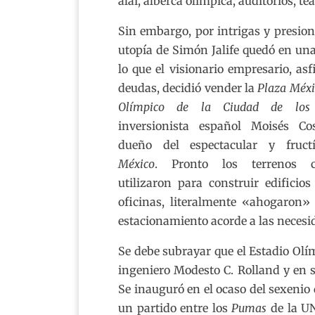
alai, alberca olímpica, auditorios, te
Sin embargo, por intrigas y presione
utopía de Simón Jalife quedó en un
lo que el visionario empresario, asf
deudas, decidió vender la
Plaza Méxi
Olímpico de la Ciudad de los 
inversionista español Moisés Co
dueño del espectacular y fruct
México
. Pronto los terrenos c
utilizaron para construir edificio
oficinas, literalmente «ahogaron»
estacionamiento acorde a las neces
Se debe subrayar que el Estadio Olím
ingeniero Modesto C. Rolland y en s
Se inauguró en el ocaso del sexenio
un partido entre los
Pumas
de la U