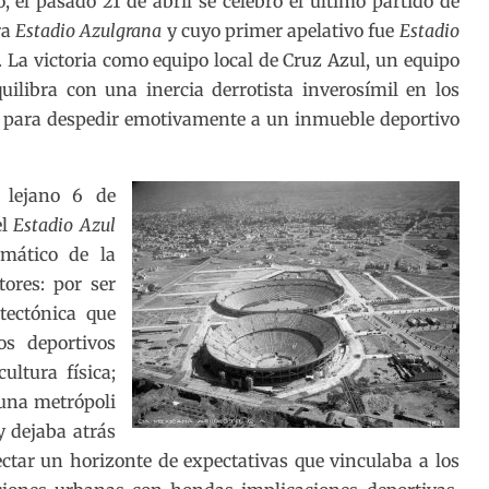
, el pasado 21 de abril se celebró el último partido de
ra
Estadio Azulgrana
y cuyo primer apelativo fue
Estadio
. La victoria como equipo local de Cruz Azul, un equipo
uilibra con una inercia derrotista inverosímil en los
o para despedir emotivamente a un inmueble deportivo
 lejano 6 de
el
Estadio Azul
emático de la
ores: por ser
tectónica que
os deportivos
ultura física;
una metrópoli
 dejaba atrás
yectar un horizonte de expectativas que vinculaba a los