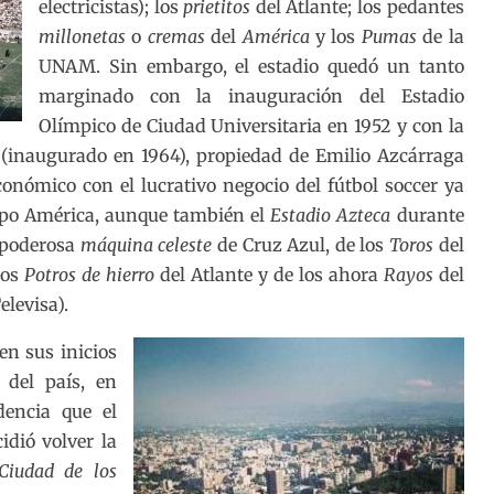
electricistas); los
prietitos
del Atlante; los pedantes
millonetas
o
cremas
del
América
y los
Pumas
de la
UNAM. Sin embargo, el estadio quedó un tanto
marginado con la inauguración del Estadio
Olímpico de Ciudad Universitaria en 1952 y con la
(inaugurado en 1964), propiedad de Emilio Azcárraga
onómico con el lucrativo negocio del fútbol soccer ya
uipo América, aunque también el
Estadio Azteca
durante
a poderosa
máquina celeste
de Cruz Azul, de los
Toros
del
los
Potros de hierro
del Atlante y de los ahora
Rayos
del
levisa).
en sus inicios
 del país, en
dencia que el
idió volver la
Ciudad de los