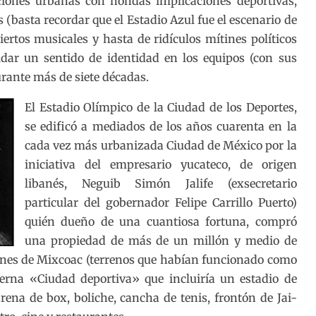
iones urbanas con hondas implicaciones deportivas,
as (basta recordar que el Estadio Azul fue el escenario de
iertos musicales y hasta de ridículos mítines políticos
lidar un sentido de identidad en los equipos (con sus
urante más de siete décadas.
El Estadio Olímpico de la Ciudad de los Deportes,
se edificó a mediados de los años cuarenta en la
cada vez más urbanizada Ciudad de México por la
iniciativa del empresario yucateco, de origen
libanés, Neguib Simón Jalife (exsecretario
particular del gobernador Felipe Carrillo Puerto)
quién dueño de una cuantiosa fortuna, compró
una propiedad de más de un millón y medio de
ones de Mixcoac (terrenos que habían funcionado como
derna «Ciudad deportiva» que incluiría un estadio de
arena de box, boliche, cancha de tenis, frontón de Jai-