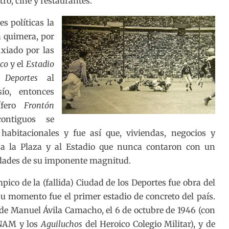
atro, cine y restaurantes.
s políticas la
a quimera, por
ixiado por las
co
y el
Estadio
Deportes
al
sío, entonces
ífero
Frontón
ontiguos se
s habitacionales y fue así que, viviendas, negocios y
 a la Plaza y al Estadio que nunca contaron con un
idades de su imponente magnitud.
pico de la (fallida) Ciudad de los Deportes fue obra del
u momento fue el primer estadio de concreto del país.
 de Manuel Ávila Camacho, el 6 de octubre de 1946 (con
NAM y los
Aguiluchos
del Heroico Colegio Militar), y de