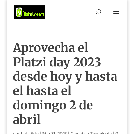
Aprovecha el
Platzi day 2023
desde hoy y hasta
el hasta el
domingo 2 de
abril
por
Luis Eric
|
Mar 31, 2023
|
Ciencia y Tecnología
|
0